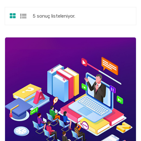
YDS YÖKDİL
5 sonuç listeleniyor.
DKAB / İHL
S.S.S.
İLETIŞIM
ÜRÜN AKTİFLEŞTİR