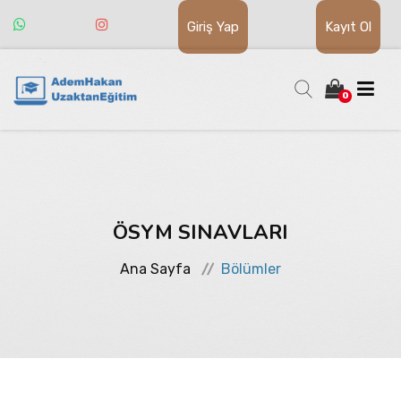
Giriş Yap
Kayıt Ol
0
HAKKIMIZDA
EĞİTİMLER
ÖSYM SINAVLARI
Ana Sayfa
Bölümler
GYGK
A GRUBU