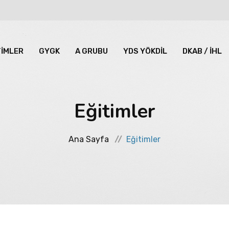
TİMLER
GYGK
A GRUBU
YDS YÖKDİL
DKAB / İHL
Eğitimler
Ana Sayfa
Eğitimler