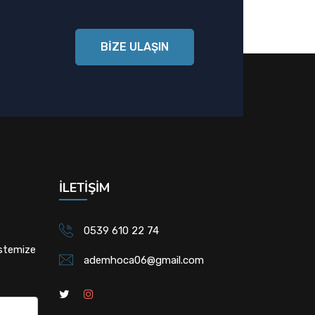
BİZE ULAŞIN
İLETIŞIM
0539 610 22 74
istemize
ademhoca06@gmail.com