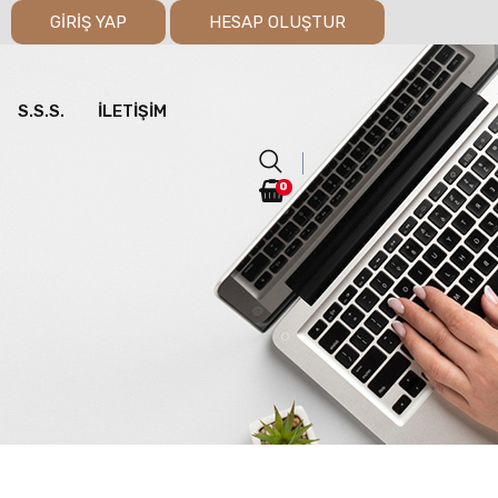
GİRİŞ YAP
HESAP OLUŞTUR
S.S.S.
İLETIŞIM
0