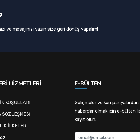
?
ızı ve mesajınızı yazın size geri dönüş yapalım!
RI HIZMETLERI
E-BÜLTEN
İK KOŞULLARI
Gelişmeler ve kampanyalardan
haberdar olmak için e-bülten l
Ş SÖZLEŞMESİ
kayıt olun.
LİK İLKELERİ
.00