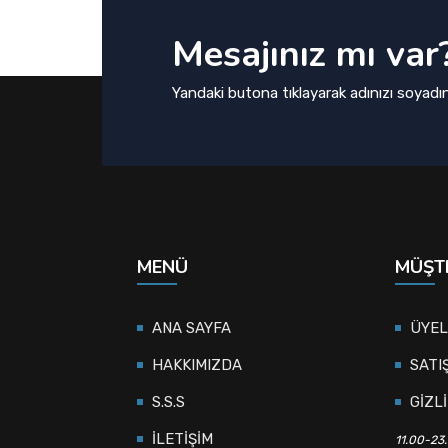
Mesajınız mı var
Yandaki butona tıklayarak adınızı soyadın
MENÜ
MÜŞTE
ANA SAYFA
ÜYEL
HAKKIMIZDA
SATI
S.S.S
GİZLİ
İLETİŞİM
11.00-23